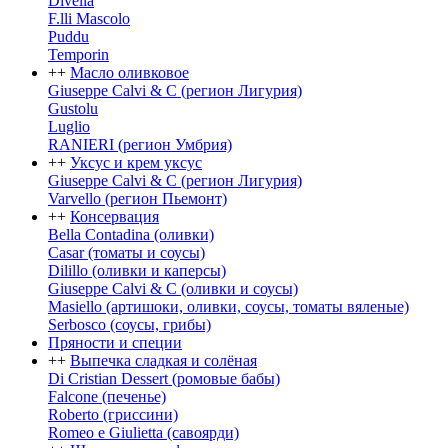
Divella
F.lli Mascolo
Puddu
Temporin
+
+
Масло оливковое
Giuseppe Calvi & C (регион Лигурия)
Gustolu
Luglio
RANIERI (регион Умбрия)
+
+
Уксус и крем уксус
Giuseppe Calvi & C (регион Лигурия)
Varvello (регион Пьемонт)
+
+
Консервация
Bella Contadina (оливки)
Casar (томаты и соусы)
Dilillo (оливки и каперсы)
Giuseppe Calvi & C (оливки и соусы)
Masiello (артишоки, оливки, соусы, томаты вяленые)
Serbosco (соусы, грибы)
Пряности и специи
+
+
Выпечка сладкая и солёная
Di Cristian Dessert (ромовые бабы)
Falcone (печенье)
Roberto (гриссини)
Romeo e Giulietta (савоярди)