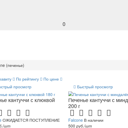
0
one (печенье)
фавиту
По рейтингу
По цене
ыстрый просмотр
Быстрый просмотр
ье кантуччи с клюквой
Печенье кантуччи с мин
200 г
e
ОЖИДАЕТСЯ ПОСТУПЛЕНИЕ
Falcone
В наличии
б./шт
500
руб./шт