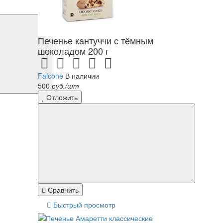
Печенье кантуччи с тёмным
шоколадом 200 г
Falcone
В наличии
500
руб./шт
Отложить
Сравнить
Быстрый просмотр