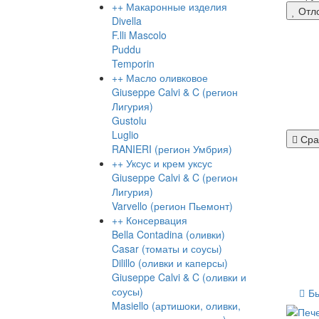
+
+
Макаронные изделия
Отл
Divella
F.lli Mascolo
Puddu
Temporin
+
+
Масло оливковое
Giuseppe Calvi & C (регион
Лигурия)
Gustolu
Luglio
Сра
RANIERI (регион Умбрия)
+
+
Уксус и крем уксус
Giuseppe Calvi & C (регион
Лигурия)
Varvello (регион Пьемонт)
+
+
Консервация
Bella Contadina (оливки)
Casar (томаты и соусы)
Dilillo (оливки и каперсы)
Giuseppe Calvi & C (оливки и
соусы)
Б
Masiello (артишоки, оливки,