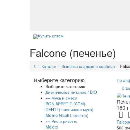
Купить оптом
Falcone (печенье)
Каталог
Выпечка сладкая и солёная
Falc
Выберите категорию
По ал
Выберите категорию
Б
Диетическое питание / BIO
+
+
Мука и смеси
Печен
BON APPETIT (СТМ)
180 г
DENTI (пшеничная мука)
Molino Nicoli (полента)
+
+
Рис и ризотто
Falcon
Melotti
500
ру