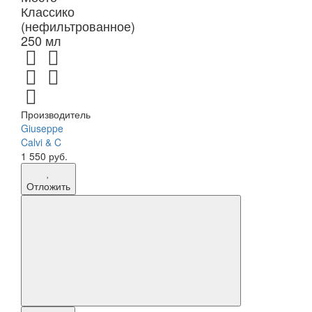
Классико
(нефильтрованное)
250 мл
Производитель
Giuseppe
Calvi & C
1 550 руб.
Отложить