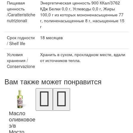
Пищевая
Энергетическая ценность 900 ККал/3762
ценность
КДж Белки 0,0 г, Углеводы 0,0 г, Жиры
/Caratteristiche
100,0 г из которых мононенасыщенные 77
nutrizionali
г, полиненасыщенные 8 г, насыщенные 15
г
Срок годности
18 месяцев
/ Shelf life
Условия
Хранить в сухом, прохладном месте, вдали
хранения /
от источников тепла.
Conservazione
Вам также может понравится
Масло
оливковое
э/в
Мосто