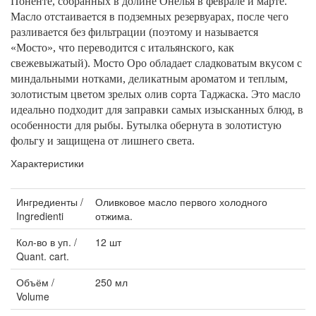
Поненте, собранных в долине Онелья в феврале и марте.
Масло отстаивается в подземных резервуарах, после чего
разливается без фильтрации (поэтому и называется
«Мосто», что переводится с итальянского, как
свежевыжатый). Мосто Оро обладает сладковатым вкусом с
миндальными нотками, деликатным ароматом и теплым,
золотистым цветом зрелых олив сорта Таджаска. Это масло
идеально подходит для заправки самых изысканных блюд, в
особенности для рыбы. Бутылка обернута в золотистую
фольгу и защищена от лишнего света.
Характеристики
Ингредиенты /
Оливковое масло первого холодного
Ingredienti
отжима.
Кол-во в уп. /
12 шт
Quant. cart.
Объём /
250 мл
Volume