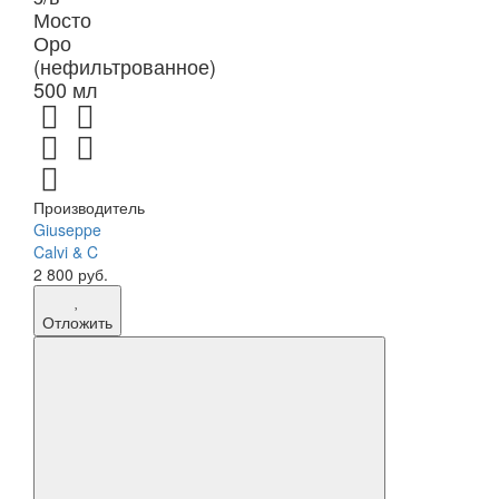
Мосто
Оро
(нефильтрованное)
500 мл
Производитель
Giuseppe
Calvi & C
2 800 руб.
Отложить