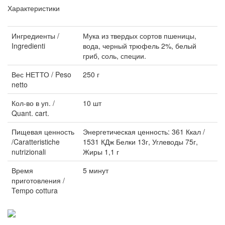
Характеристики
Ингредиенты /
Мука из твердых сортов пшеницы,
Ingredienti
вода, черный трюфель 2%, белый
гриб, соль, специи.
Вес НЕТТО / Peso
250 г
netto
Кол-во в уп. /
10 шт
Quant. cart.
Пищевая ценность
Энергетическая ценность: 361 Ккал /
/Caratteristiche
1531 КДж Белки 13г, Углеводы 75г,
nutrizionali
Жиры 1,1 г
Время
5 минут
приготовления /
Tempo cottura