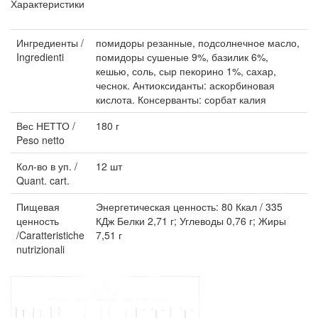
Характеристики
Ингредиенты /
помидоры резанные, подсолнечное масло,
Ingredienti
помидоры сушеные 9%, базилик 6%,
кешью, соль, сыр пекорино 1%, сахар,
чеснок. Антиоксиданты: аскорбиновая
кислота. Консерванты: сорбат калия
Вес НЕТТО /
180 г
Peso netto
Кол-во в уп. /
12 шт
Quant. cart.
Пищевая
Энергетическая ценность: 80 Ккал / 335
ценность
КДж Белки 2,71 г; Углеводы 0,76 г; Жиры
/Caratteristiche
7,51 г
nutrizionali